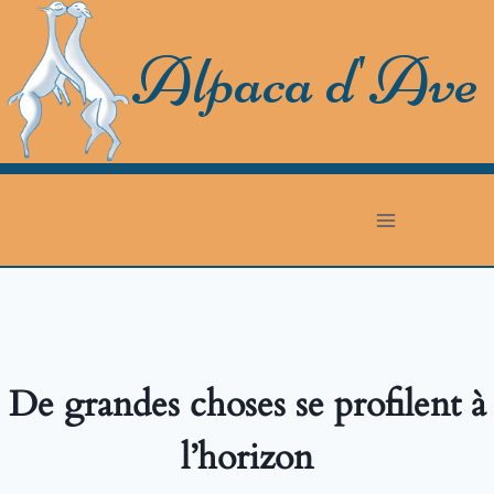
Skip
to
Alpaca d'Ave
content
De grandes choses se profilent à
l’horizon