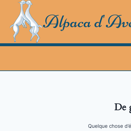
Skip
to
Alpaca d'Av
content
De g
Quelque chose d’én