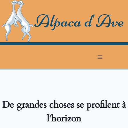
Skip
to
Alpaca d'Ave
content
De grandes choses se profilent à
l’horizon