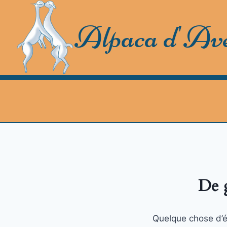
Skip
to
Alpaca d'Av
content
De g
Quelque chose d’én