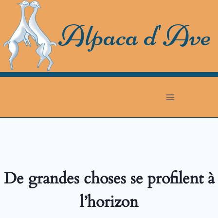
Skip
to
Alpaca d'Ave
content
De grandes choses se profilent à
l’horizon