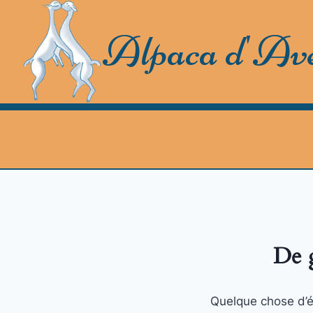
Skip
to
Alpaca d'Av
content
De g
Quelque chose d’én