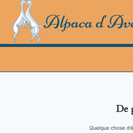
Skip
to
Alpaca d'Av
content
De g
Quelque chose d’én