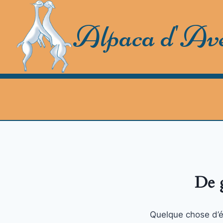
Skip
to
Alpaca d'Av
content
De g
Quelque chose d’én