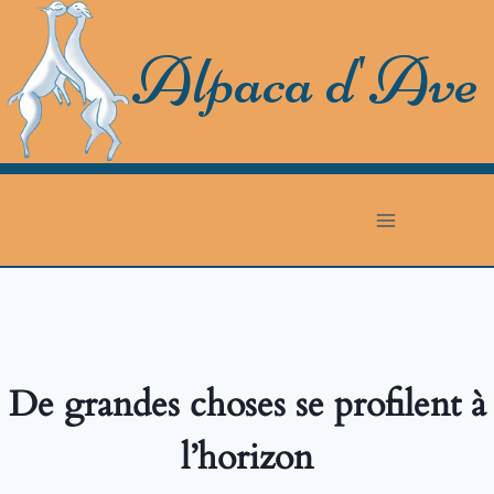
Skip
to
Alpaca d'Ave
content
De grandes choses se profilent à
l’horizon