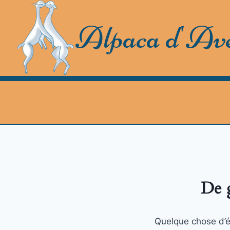
Skip
to
Alpaca d'Av
content
De g
Quelque chose d’én