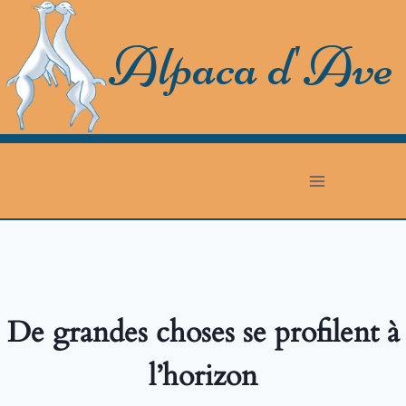
Skip
to
Alpaca d'Ave
content
De grandes choses se profilent à
l’horizon